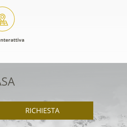
interattiva
ASA
RICHIESTA