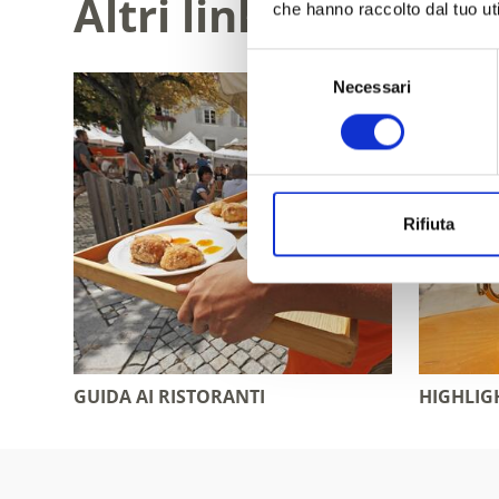
Altri link interessa
che hanno raccolto dal tuo uti
Selezione
Necessari
del
consenso
Rifiuta
GUIDA AI RISTORANTI
HIGHLIG