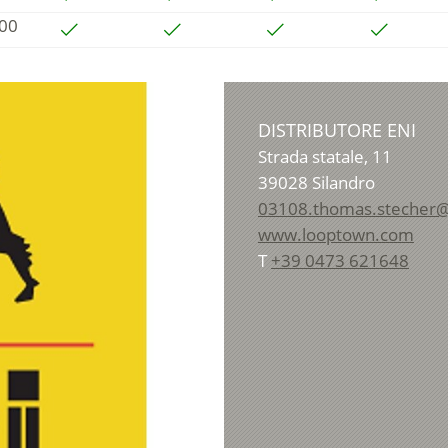
:00
DISTRIBUTORE ENI
Strada statale, 11
39028
Silandro
03108.thomas.stecher@
www.looptown.com
T
+39 0473 621648