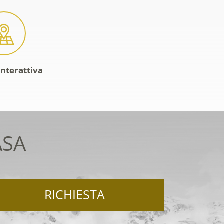
interattiva
ASA
RICHIESTA