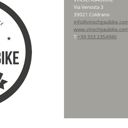
Via Venosta 3
39021
Coldrano
info@vinschgaubike.co
www.vinschgaubike.co
T
+39 333 2354986