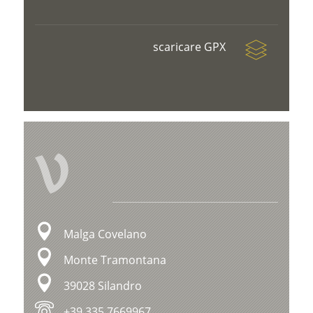
scaricare GPX
V
Malga Covelano
Monte Tramontana
39028 Silandro
+39 335 7669967