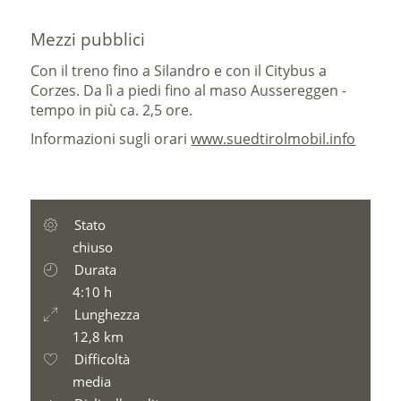
Mezzi pubblici
Con il treno fino a Silandro e con il Citybus a
Corzes. Da lì a piedi fino al maso Aussereggen -
tempo in più ca. 2,5 ore.
Informazioni sugli orari
www.suedtirolmobil.info
Stato
chiuso
Durata
4:10 h
Lunghezza
12,8 km
Difficoltà
media