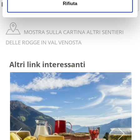
Sì
No
IL CONTENUTO VI È STATO UTILE?
Rifiuta
MOSTRA SULLA CARTINA ALTRI SENTIERI
DELLE ROGGE IN VAL VENOSTA
Altri link interessanti