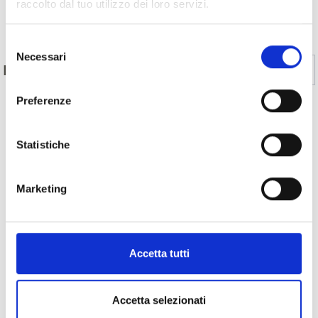
raccolto dal tuo utilizzo dei loro servizi.
Indietro
Selezione
Necessari
del
Sì
No
IL CONTENUTO VI È STATO UTILE?
consenso
Preferenze
MOSTRA SULLA CARTINA ALTRI ESCURSIONI
Statistiche
IN QUOTA & ALTA MONTAGNA IN VAL VENOSTA
Marketing
MOSTRA SULLA CARTINA OSTERIE
CONTADINE IN VAL VENOSTA
Accetta tutti
MOSTRA SULLA CARTINA RIFUGI IN VAL
VENOSTA
Accetta selezionati