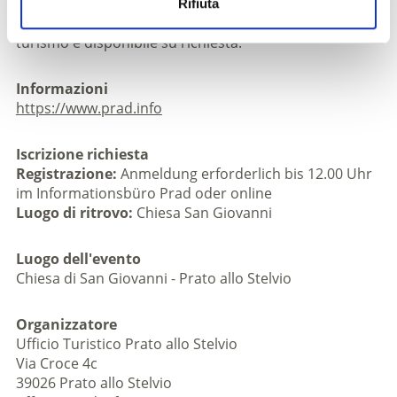
Rifiuta
Per visite al di fuori dei tour guidati, l'ufficio del
turismo è disponibile su richiesta.
Informazioni
https://www.prad.info
Iscrizione richiesta
Registrazione:
Anmeldung erforderlich bis 12.00 Uhr
im Informationsbüro Prad oder online
Luogo di ritrovo:
Chiesa San Giovanni
Luogo dell'evento
Chiesa di San Giovanni - Prato allo Stelvio
Organizzatore
Ufficio Turistico Prato allo Stelvio
Via Croce 4c
39026 Prato allo Stelvio