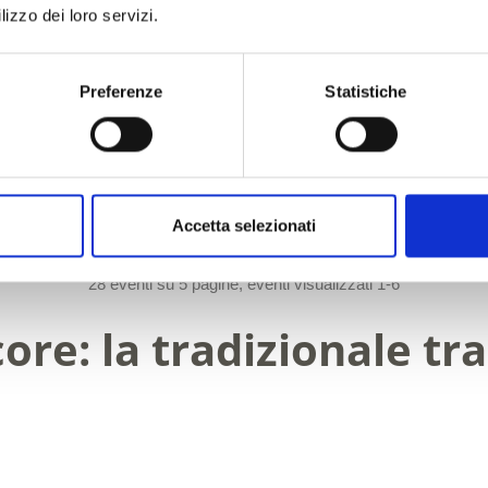
lizzo dei loro servizi.
Enogastronomia/prodotti, Degustazione, Visite
guidate/visite senza guida
Preferenze
Statistiche
Dettagli
Prenota
Accetta selezionati
1
2
3
4
5
28 eventi su 5 pagine, eventi visualizzati 1-6
core: la tradizionale t