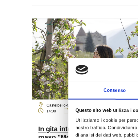
Consenso
martedì
18
ago
Castelbello-Ciardes
Questo sito web utilizza i c
14:00
+ altre date
Utilizziamo i cookie per perso
nostro traffico. Condividiamo 
In gita intorno ai meleti del
di analisi dei dati web, pubbl
maso "Moarhof"