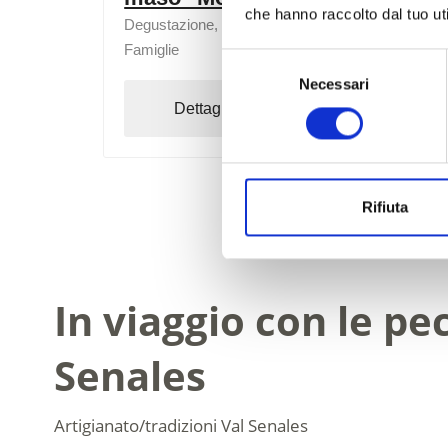
che hanno raccolto dal tuo uti
Degustazione, Visite guidate/visite senza guida,
Famiglie
Selezione
Necessari
del
Dettagli
Prenota
consenso
Rifiuta
In viaggio con le pe
Senales
Artigianato/tradizioni
Val Senales