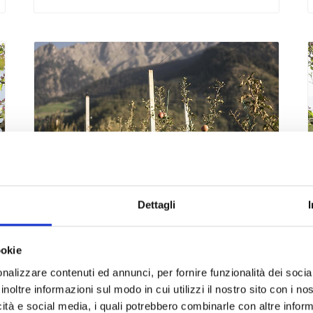
Dettagli
venerdì
21
ago
Parcines
15:00
ookie
+ altre date
nalizzare contenuti ed annunci, per fornire funzionalità dei socia
inoltre informazioni sul modo in cui utilizzi il nostro sito con i n
La melicultura di Parcines -
icità e social media, i quali potrebbero combinarle con altre inform
Dalla fioitura fino alla raccolta