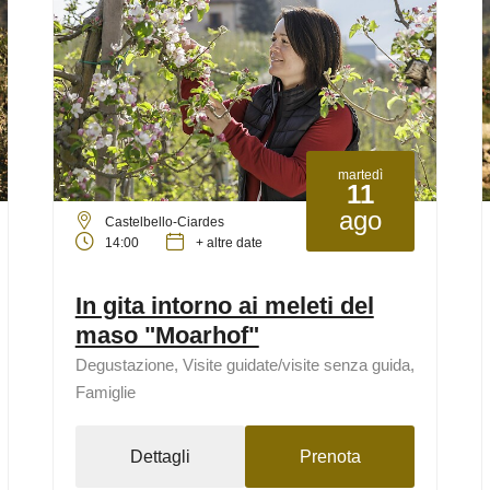
martedì
11
ago
Castelbello-Ciardes
14:00
+ altre date
In gita intorno ai meleti del
maso "Moarhof"
Degustazione, Visite guidate/visite senza guida,
Famiglie
Dettagli
Prenota