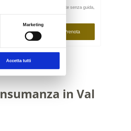
Degustazione, Visite guidate/visite senza guida,
Famiglie
Marketing
Dettagli
Prenota
Accetta tutti
ransumanza in Val