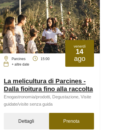
venerdì
14
ago
Parcines
15:00
+ altre date
La melicultura di Parcines -
Dalla fioitura fino alla raccolta
Enogastronomia/prodotti, Degustazione, Visite
guidate/visite senza guida
Dettagli
Prenota