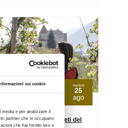
Informazioni sui cookie
martedì
25
ago
Castelbello-Ciardes
14:00
+ altre date
l media e per analizzare il
ostri partner che si occupano
In gita intorno ai meleti del
azioni che hai fornito loro o
maso "Moarhof"