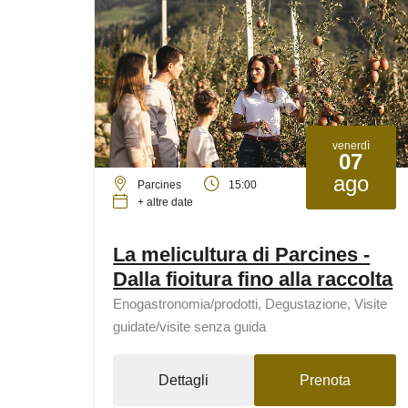
venerdì
07
ago
Parcines
15:00
+ altre date
La melicultura di Parcines -
Dalla fioitura fino alla raccolta
Enogastronomia/prodotti, Degustazione, Visite
guidate/visite senza guida
Dettagli
Prenota