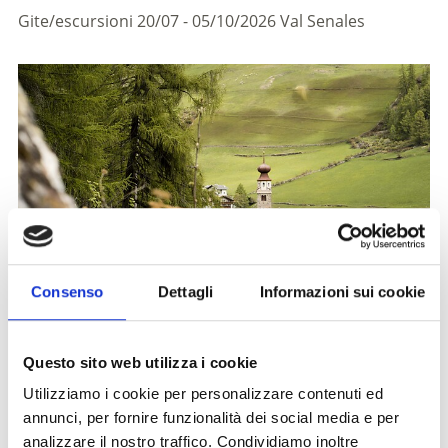
Gite/escursioni
20/07 - 05/10/2026
Val Senales
Consenso
Dettagli
Informazioni sui cookie
Questo sito web utilizza i cookie
Utilizziamo i cookie per personalizzare contenuti ed
La chiesa santuario di Madonna di Senales troneggia
annunci, per fornire funzionalità dei social media e per
maestosa sulla sua roccia. È il punto di partenza di
analizzare il nostro traffico. Condividiamo inoltre