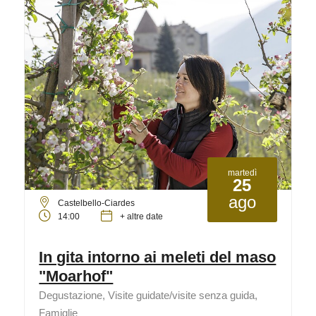
martedì
25
ago
Castelbello-Ciardes
14:00
+ altre date
In gita intorno ai meleti del maso
"Moarhof"
Degustazione, Visite guidate/visite senza guida,
Famiglie