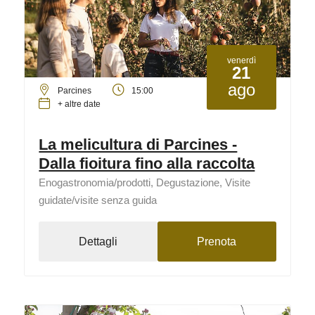
venerdì
21
ago
Parcines
15:00
+ altre date
La melicultura di Parcines -
Dalla fioitura fino alla raccolta
Enogastronomia/prodotti, Degustazione, Visite
guidate/visite senza guida
Dettagli
Prenota