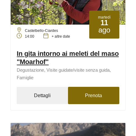
martedì
11
ago
Castelbello-Ciardes
14:00
+ altre date
In gita intorno ai meleti del maso
"Moarhof"
Degustazione, Visite guidate/visite senza guida,
Famiglie
Dettagli
Prenota