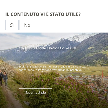
IL CONTENUTO VI È STATO UTILE?
Sì
No
SENTIERI D'ACQUA E PANORAMI ALPINI
Esplora i suggestivi sentieri delle rogge in Val Venosta,
antichi canali d’irrigazione trasformati in incantevoli ...
Saperne di più