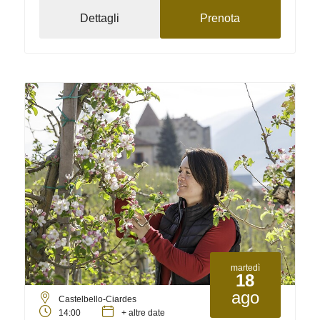
Dettagli
Prenota
martedì
18
ago
Castelbello-Ciardes
14:00
+ altre date