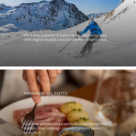
Vivi il sole, il piacere in baita e la sicurezza della neve
nelle migliori località sciistiche dell'Alto Adige! Le due ...
PRIMAVERA NEL PIATTO
Il periodo primaverile a Castelbello e Ciardes significa
stagione degli asparagi - un vero e proprio punto
culinario. I ...