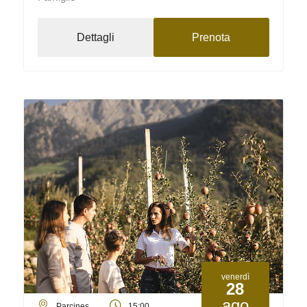
Dettagli
Prenota
venerdì
28
ago
Parcines
15:00