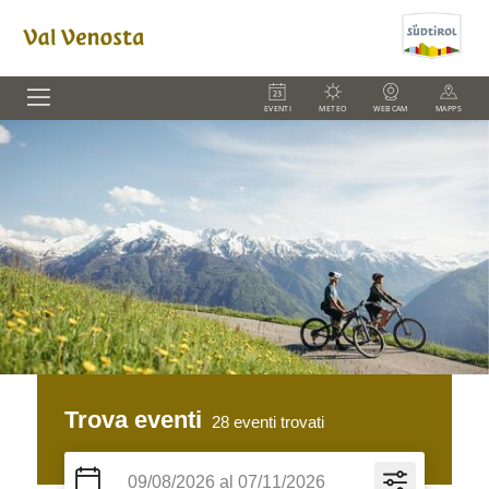
EVENTI
METEO
WEBCAM
MAPPS
Trova eventi
28
eventi trovati