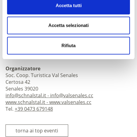
Iscrizione richiesta
Accetta tutti
Registrazione:
entro le ore 12.00 del lunedì presso il
vostro albergatore oppure presso l’ufficio turistico
Luogo di ritrovo:
ore 13.30 santuario a Madonna di
Accetta selezionati
Senales
Luogo dell'evento
Rifiuta
- Val Senales
Organizzatore
Soc. Coop. Turistica Val Senales
Certosa 42
Senales 39020
info@schnalstal.it - info@valsenales.cc
www.schnalstal.it - www.valsenales.cc
Tel.
+39 0473 679148
torna ai top eventi