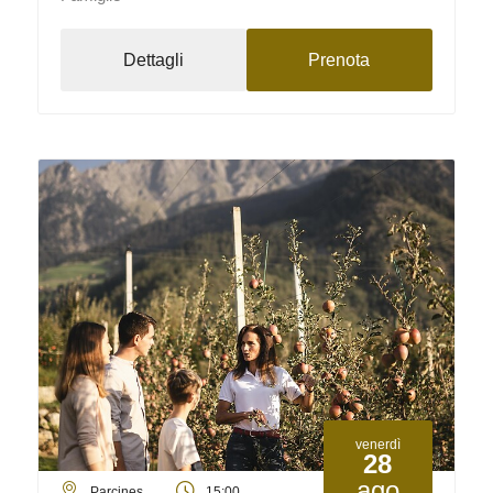
Dettagli
Prenota
venerdì
28
ago
Parcines
15:00