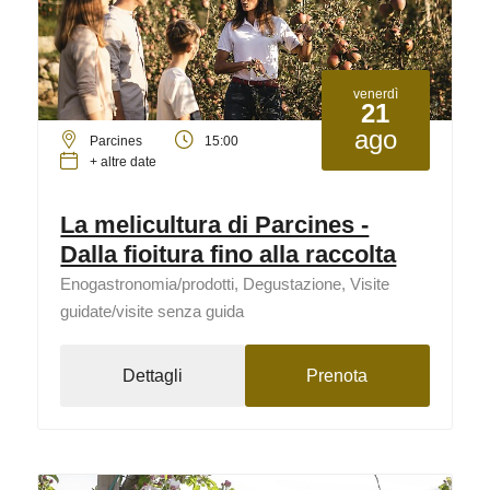
venerdì
21
ago
Parcines
15:00
+ altre date
La melicultura di Parcines -
Dalla fioitura fino alla raccolta
Enogastronomia/prodotti, Degustazione, Visite
guidate/visite senza guida
Dettagli
Prenota