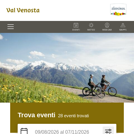
EVENTI
METEO
WEBCAM
MAPPS
Trova eventi
28
eventi trovati