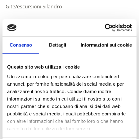
Gite/escursioni
Silandro
Consenso
Dettagli
Informazioni sui cookie
Questo sito web utilizza i cookie
Utilizziamo i cookie per personalizzare contenuti ed
annunci, per fornire funzionalità dei social media e per
analizzare il nostro traffico. Condividiamo inoltre
informazioni sul modo in cui utilizzi il nostro sito con i
nostri partner che si occupano di analisi dei dati web,
pubblicità e social media, i quali potrebbero combinarle
Questa escursione guidata è perfetta per grandi e
con altre informazioni che hai fornito loro o che hanno
piccini e offre un'opportunità ideale per godersi la
raccolto dal tuo utilizzo dei loro servizi.
natura insieme. Respirate l’aria fresca e ammirate la