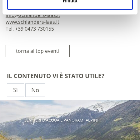
Via Cappuccini 10
Rifiuta
Silandro 39028
info@schlanders-laas.it
www.schlanders-laas.it
Tel.
+39 0473 730155
torna ai top eventi
IL CONTENUTO VI È STATO UTILE?
Sì
No
SENTIERI D'ACQUA E PANORAMI ALPINI