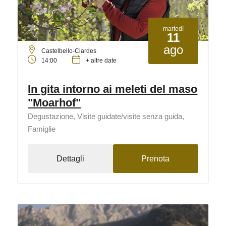
martedì
11
ago
Castelbello-Ciardes
14:00
+ altre date
In gita intorno ai meleti del maso
"Moarhof"
Degustazione, Visite guidate/visite senza guida,
Famiglie
Dettagli
Prenota