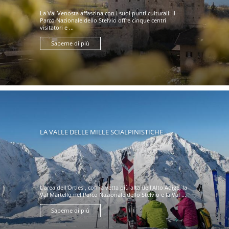
La Val Venosta affascina con i suoi punti culturali: il
Parco Nazionale dello Stelvio offre cinque centri
visitatori e ...
Saperne di più
LA VALLE DELLE MILLE SCIALPINISTICHE
L'area dell'Ortles , con la vetta più alta dell'Alto Adige, la
Val Martello nel Parco Nazionale dello Stelvio e la Val ...
Saperne di più