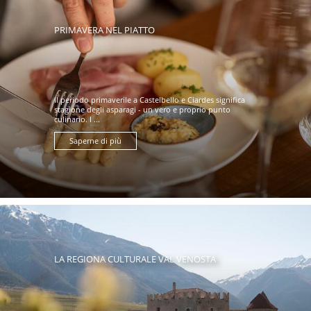
PRIMAVERA NEL PIATTO
Il periodo primaverile a Castelbello e Ciardes significa
stagione degli asparagi - un vero e proprio punto
culinario. I ...
Saperne di più
LA REGIONA CULTURALE VAL VENOSTA