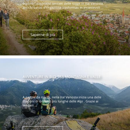
Esplora i suggestivi sentieri delle rogge in Val Venosta,
antichi canali d’irrigazione trasformati in incantevoli ...
Saperne di più
AVVENTURE IN BICI TRA MONTAGNA E VALLE
A partire da marzo, nella Val Venosta inizia una delle
stagioni di ciclismo più lunghe delle Alpi . Grazie ai
sentieri ...