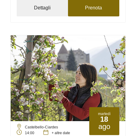
Dettagli
Prenota
martedì
18
ago
Castelbello-Ciardes
14:00
+ altre date