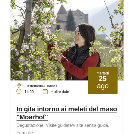
martedì
25
ago
Castelbello-Ciardes
14:00
+ altre date
In gita intorno ai meleti del maso
"Moarhof"
Degustazione, Visite guidate/visite senza guida,
Famiglie