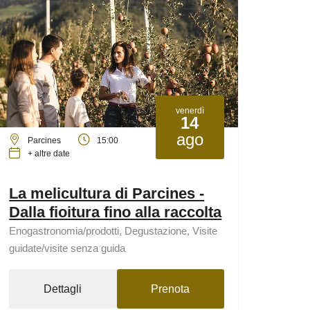
venerdì
14
ago
Parcines
15:00
+ altre date
La melicultura di Parcines -
Dalla fioitura fino alla raccolta
Enogastronomia/prodotti, Degustazione, Visite
guidate/visite senza guida
Dettagli
Prenota