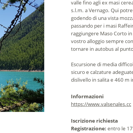
valle fino agli ex masi cerea
s.l.m. a Vernago. Qui potre
godendo di una vista mozzafi
passando per i masi Raffein
raggiungere Maso Corto in a
vostro alloggio sempre con 
tornare in autobus al punt
Escursione di media diffico
sicuro e calzature adeguate
dislivello in salita e 460 m
Informazioni
https://www.valsenales.cc
Iscrizione richiesta
Registrazione:
entro le 17