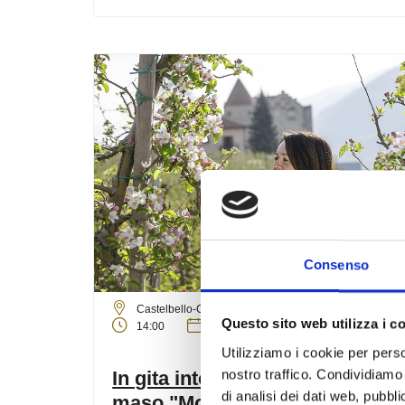
Consenso
martedì
18
ago
Castelbello-Ciardes
Questo sito web utilizza i c
14:00
+ altre date
Utilizziamo i cookie per perso
nostro traffico. Condividiamo 
In gita intorno ai meleti del
di analisi dei dati web, pubbl
maso "Moarhof"