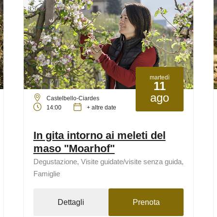
martedì
11
ago
Castelbello-Ciardes
14:00
+ altre date
In gita intorno ai meleti del
maso "Moarhof"
Degustazione, Visite guidate/visite senza guida,
Famiglie
Dettagli
Prenota