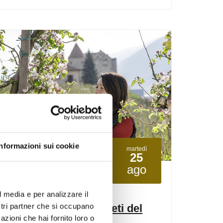
Informazioni sui cookie
martedì
25
ago
Castelbello-Ciardes
14:00
+ altre date
l media e per analizzare il
ostri partner che si occupano
In gita intorno ai meleti del
azioni che hai fornito loro o
maso "Moarhof"