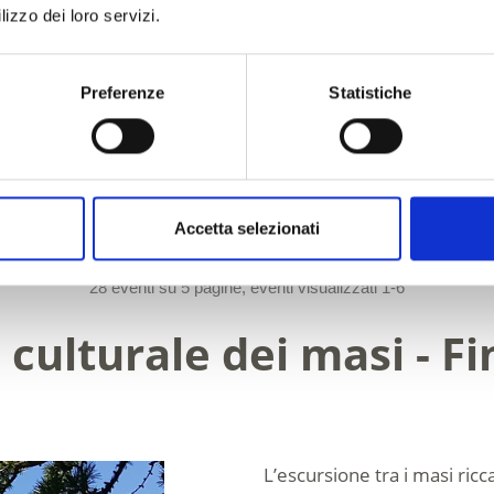
lizzo dei loro servizi.
Enogastronomia/prodotti, Degustazione, Visite
guidate/visite senza guida
Preferenze
Statistiche
Dettagli
Prenota
Accetta selezionati
1
2
3
4
5
28 eventi su 5 pagine, eventi visualizzati 1-6
 culturale dei masi - Fi
L’escursione tra i masi ric