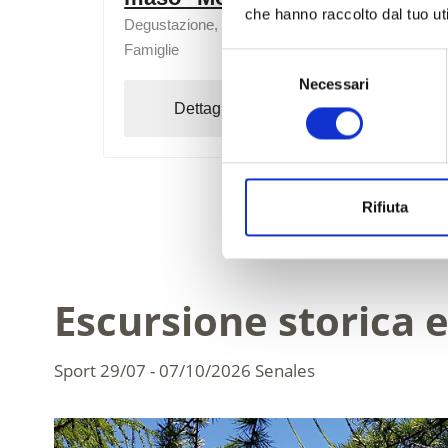
che hanno raccolto dal tuo uti
Degustazione, Visite guidate/visite senza guida,
Famiglie
Selezione
Necessari
del
Dettagli
Prenota
consenso
Rifiuta
Escursione storica e
Sport
29/07 - 07/10/2026
Senales