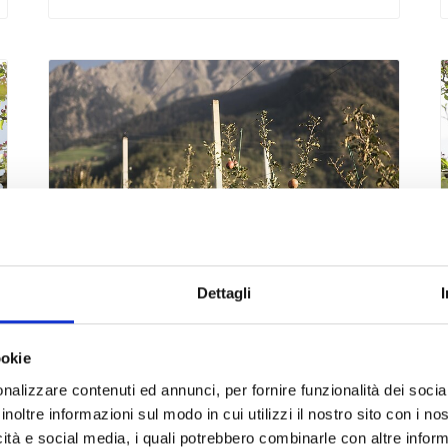
Dettagli
venerdì
21
ago
Parcines
15:00
ookie
+ altre date
nalizzare contenuti ed annunci, per fornire funzionalità dei socia
inoltre informazioni sul modo in cui utilizzi il nostro sito con i n
La melicultura di Parcines -
icità e social media, i quali potrebbero combinarle con altre inform
Dalla fioitura fino alla raccolta