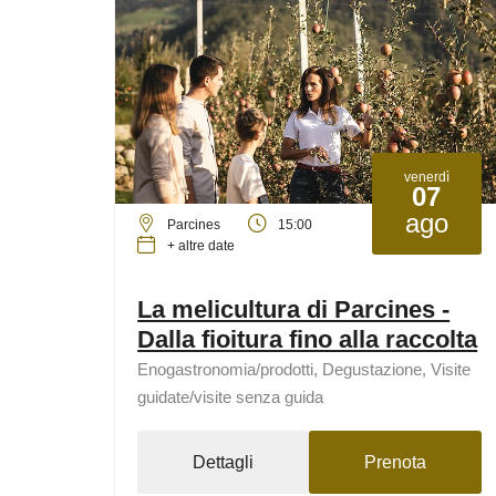
venerdì
07
ago
Parcines
15:00
+ altre date
La melicultura di Parcines -
Dalla fioitura fino alla raccolta
Enogastronomia/prodotti, Degustazione, Visite
guidate/visite senza guida
Dettagli
Prenota