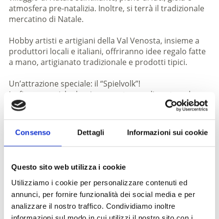
atmosfera pre-natalizia. Inoltre, si terrà il tradizionale
mercatino di Natale.
Hobby artisti e artigiani della Val Venosta, insieme a
produttori locali e italiani, offriranno idee regalo fatte
a mano, artigianato tradizionale e prodotti tipici.
Un’attrazione speciale: il “Spielvolk”!
Le figure magiche luminose su trampoli portano la
magia del Natale direttamente per le vie di Silandro
con la loro performance fantasiosa, incantando grandi
e piccini – un’esperienza da non perdere!
Consenso
Dettagli
Informazioni sui cookie
Inoltre vi aspettano tante attività entusiasmanti:
un laboratorio creativo presso la sede base, racconti
Questo sito web utilizza i cookie
di fiabe al Damml e una caccia al tesoro natalizia con
immagini (inizio il 9 dicembre), in cui potrete ritirare la
Utilizziamo i cookie per personalizzare contenuti ed
vostra ricompensa domenica dalle 15:00 alle 17:00 in
annunci, per fornire funzionalità dei social media e per
piazza.
analizzare il nostro traffico. Condividiamo inoltre
informazioni sul modo in cui utilizzi il nostro sito con i