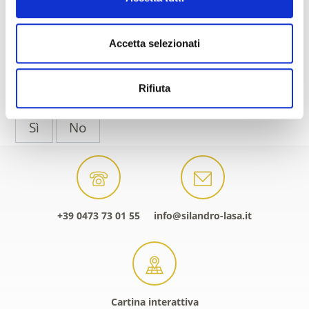
torna ai top eventi
Accetta selezionati
Rifiuta
IL CONTENUTO VI È STATO UTILE?
Sì
No
+39 0473 73 01 55
info@silandro-lasa.it
Cartina interattiva