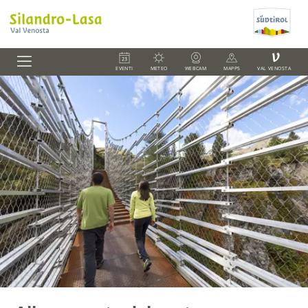
V
EVENTI
METEO
WEBCAM
MAPPS
VAL VENOSTA