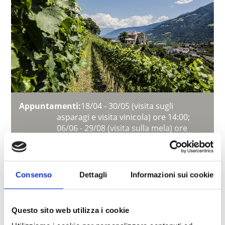
Appuntamenti:
18/04 - 30/05 (visita sugli
asparagi e visita vinicola) ore 14:00;
06/06 - 29/08 (visita sulla mela) ore
15:30; 05/09 - 14/11 (escursione e visita
vinicola) ore 14:00, sempre martedì
Registrazione:
entro le ore 17 del giorno
precedente
Consenso
Dettagli
Informazioni sui cookie
Prezzo:
Visita sugli asparagi e visita vinicola:
adulti € 16, bambini fino a 16 anni
gratis. Visita sulla mela: adulti € 5,
Questo sito web utilizza i cookie
bambini fino a 16 anni gratis.