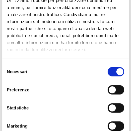
Utilizziamo i cookie per personalizzare contenuti ed
Escursione e visita vinicola: adulti € 24,
bambini fino a 16 anni gratis.
annunci, per fornire funzionalità dei social media e per
Contatto:
Associazione Turistica Castelbello-
analizzare il nostro traffico. Condividiamo inoltre
Ciardes
informazioni sul modo in cui utilizzi il nostro sito con i
Via Statale 5
nostri partner che si occupano di analisi dei dati web,
I- 39020 Castelbello-Ciardes
pubblicità e social media, i quali potrebbero combinarle
T 0473 624 193
con altre informazioni che hai fornito loro o che hanno
info@kastelbell-tschars.com
raccolto dal tuo utilizzo dei loro servizi.
www.kastelbell-tschars.com
Selezione
Necessari
del
consenso
torna alla lista
Preferenze
Altri link interessanti
Statistiche
Marketing