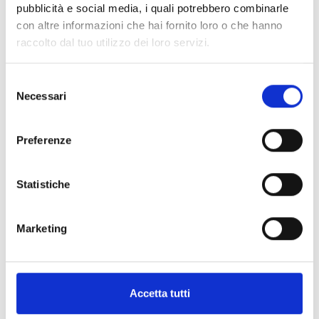
pubblicità e social media, i quali potrebbero combinarle
con altre informazioni che hai fornito loro o che hanno
raccolto dal tuo utilizzo dei loro servizi.
torna alla lista
Selezione
Altri link interessanti
Necessari
del
consenso
Preferenze
Statistiche
Marketing
Accetta tutti