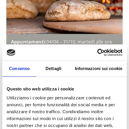
Appuntamenti:
04/04 – 31/10, martedì alle ore
14:00
Registrazione:
entro le ore 17:00 del giorno
precedente M +39 388 98 84 302 o
niederwies@hotmail.com
Consenso
Dettagli
Informazioni sui cookie
Prezzo:
adulti 25 €, bambini (fino a 7 anni)
gratuiti
Contatto:
Tourist Info Laces-Val Martello
Questo sito web utilizza i cookie
Piazza Principale 14
Utilizziamo i cookie per personalizzare contenuti ed
I-39021 Laces
T +39 0473 623 109
annunci, per fornire funzionalità dei social media e per
info@latsch.it
analizzare il nostro traffico. Condividiamo inoltre
www.laces-martello.it
informazioni sul modo in cui utilizzi il nostro sito con i
nostri partner che si occupano di analisi dei dati web,