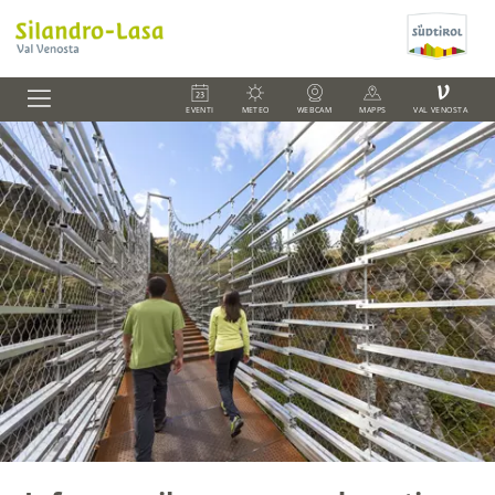
V
EVENTI
METEO
WEBCAM
MAPPS
VAL VENOSTA