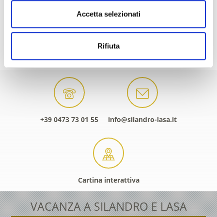
Accetta selezionati
Rifiuta
STRUTTURE RICETTIVE ADERENTI
+39 0473 73 01 55
info@silandro-lasa.it
Cartina interattiva
VACANZA A SILANDRO E LASA