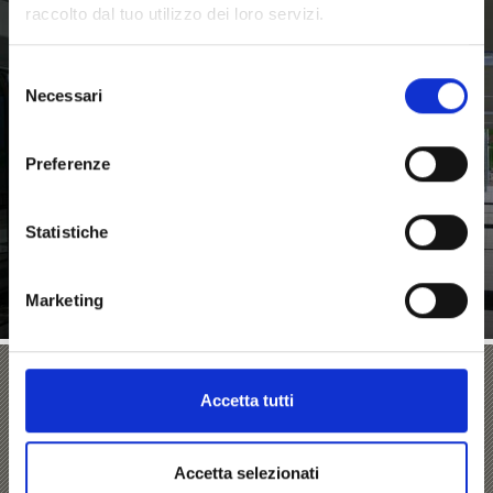
raccolto dal tuo utilizzo dei loro servizi.
TRASPORTO PUBBLICO
Selezione
Necessari
del
consenso
Preferenze
In Alto Adige il trasporto pubblico è caratterizzato
dall'integrazione di diversi mezzi di trasporto in un
unico ...
Statistiche
Saperne di più
Marketing
La navetta di Lasa
Accetta tutti
Il citybus di Lasa porta i viaggiatori quattro volte al
Accetta selezionati