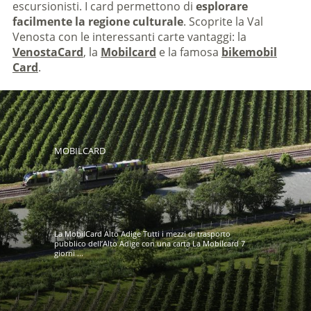
escursionisti. I card permettono di
esplorare
facilmente la regione culturale
. Scoprite la Val
Venosta con le interessanti carte vantaggi: la
VenostaCard
, la
Mobilcard
e la famosa
bikemobil
Card
.
MOBILCARD
La MobilCard Alto Adige Tutti i mezzi di trasporto
pubblico dell’Alto Adige con una carta La Mobilcard 7
giorni ...