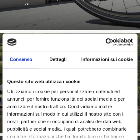
per ...
APP "ALTOADIGE2GO
Consenso
Dettagli
Informazioni sui cookie
Questo sito web utilizza i cookie
Utilizziamo i cookie per personalizzare contenuti ed
Con l'app "AltoAdige2Go" è possibile verificare gli orari
dei mezzi pubblici e calcolare il percorso. L'app offre la ...
annunci, per fornire funzionalità dei social media e per
analizzare il nostro traffico. Condividiamo inoltre
Saperne di più
informazioni sul modo in cui utilizzi il nostro sito con i
nostri partner che si occupano di analisi dei dati web,
pubblicità e social media, i quali potrebbero combinarle
con altre informazioni che hai fornito loro o che hanno