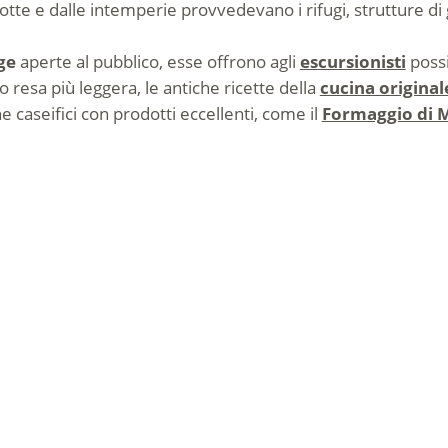
notte e dalle intemperie provvedevano i rifugi, strutture d
ge
aperte al pubblico, esse offrono agli
escursionisti
possi
 resa più leggera, le antiche ricette della
cucina original
caseifici con prodotti eccellenti, come il
Formaggio di 