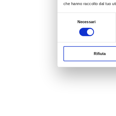
che hanno raccolto dal tuo uti
Selezione
Necessari
del
consenso
Rifiuta