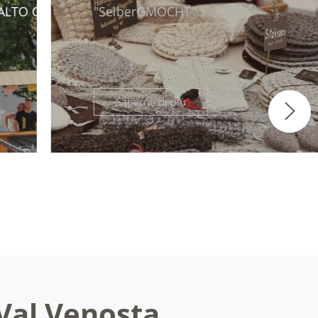
"SelberGMOCHT"
N L´ASTA
Saperne di più
 Val Venosta