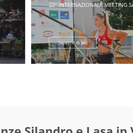
22° INTERNAZIONALE MEETING SALTO CO
Saperne di più
nze Silandro e Lasa in