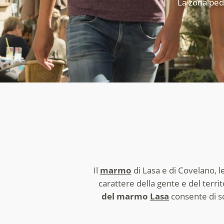
La zona pedo
Il
marmo
di Lasa e di Covelano, l
carattere della gente e del terri
del marmo
Lasa
consente di sc