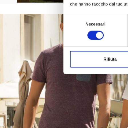
che hanno raccolto dal tuo uti
Selezione
Necessari
del
consenso
Rifiuta