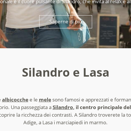
nale è il cuore pulsante di Silandro, che invita al relax e a
Saperne di più
Silandro e Lasa
e
albicocche
e le
mele
sono famosi e apprezzati e formano
torio. Una passeggiata a
Silandro
, il centro principale de
oprire la ricchezza dei contrasti. A Silandro troverete la to
Adige, a Lasa i marciapiedi in marmo.