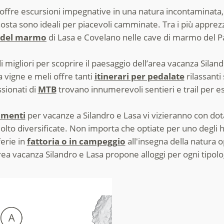
offre escursioni impegnative in una natura incontaminata
osta sono ideali per piacevoli camminate. Tra i più apprezz
a del marmo
di Lasa e Covelano nelle cave di marmo del Pa
i migliori per scoprire il paesaggio dell’area vacanza Siland
 vigne e meli offre tanti
itinerari per pedalate
rilassanti 
sionati di
MTB
trovano innumerevoli sentieri e trail per es
amenti
per vacanze a Silandro e Lasa vi vizieranno con dotaz
olto diversificate. Non importa che optiate per uno degli 
ferie in
fattoria o in campeggio
all'insegna della natura o
ea vacanza Silandro e Lasa propone alloggi per ogni tipolo