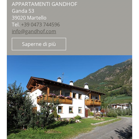
APPARTAMENTI GANDHOF
Ganda 53
39020
Martello
Tel.
+39 0473 744596
info@gandhof.com
Saperne di più