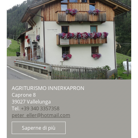
AGRITURISMO INNERKAPRON
Caprone 8
39027
Vallelunga
Tel.
+39 340 3357358
peter_eller@hotmail.com
Saperne di più