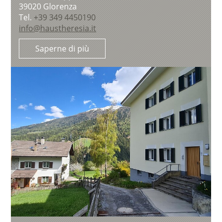
39020
Glorenza
Tel.
+39 349 4450190
info@haustheresia.it
Saperne di più