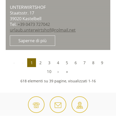
UNTERWIRTSHOF
Staatsstr. 17
39020
Kastelbell
Tel.
+39 0473 727042
urlaub.unterwirtshof@rolmail.net
Saperne di più
«
‹
1
2
3
4
5
6
7
8
9
10
›
»
618 elementi su 39 pagine, visualizzati 1-16