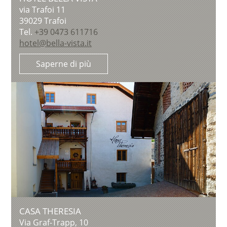
via Trafoi 11
39029
Trafoi
Tel.
+39 0473 611716
hotel@bella-vista.it
Saperne di più
CASA THERESIA
Via Graf-Trapp, 10