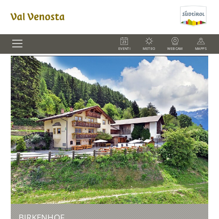
EVENTI
METEO
WEBCAM
MAPPS
BIRKENHOF