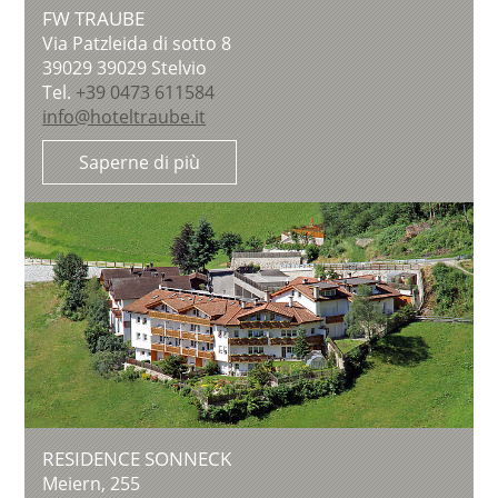
FW TRAUBE
Via Patzleida di sotto 8
39029
39029 Stelvio
Tel.
+39 0473 611584
info@hoteltraube.it
Saperne di più
RESIDENCE SONNECK
Meiern, 255