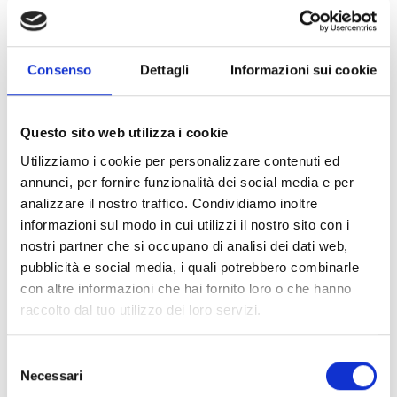
Saperne di più
Consenso
Dettagli
Informazioni sui cookie
Questo sito web utilizza i cookie
Utilizziamo i cookie per personalizzare contenuti ed
annunci, per fornire funzionalità dei social media e per
analizzare il nostro traffico. Condividiamo inoltre
informazioni sul modo in cui utilizzi il nostro sito con i
nostri partner che si occupano di analisi dei dati web,
pubblicità e social media, i quali potrebbero combinarle
con altre informazioni che hai fornito loro o che hanno
raccolto dal tuo utilizzo dei loro servizi.
RISTORANTE KUPPELRAIN
Via Stazione, 16
Selezione
39020
Castelbello
Necessari
del