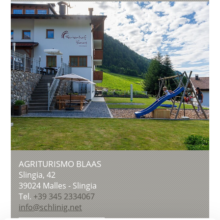
AGRITURISMO BLAAS
Slingia, 42
39024
Malles - Slingia
Tel.
+39 345 2334067
info@schlinig.net