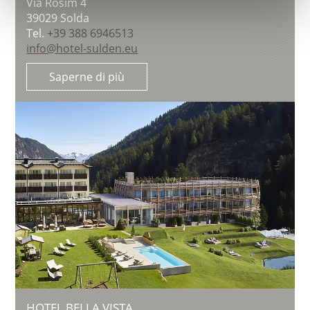
Via Rosim 4
39029
Solda
Tel.
+39 388 6946513
info@hotel-sulden.eu
Saperne di più
HOTEL BELLA VISTA