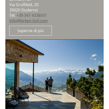
Via Großfeld, 20
39020
Sluderno
Tel.
+39 347 4338931
info@birken-hof.com
Saperne di più