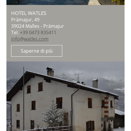
HOTEL WATLES
Prämajur, 49
39024
Malles - Prämajur
Tel.
+39 0473 835411
info@watles.com
Saperne di più