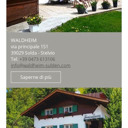
WALDHEIM
via principale 151
39029
Solda - Stelvio
Tel.
+39 0473 613106
info@waldheim-sulden.com
Saperne di più