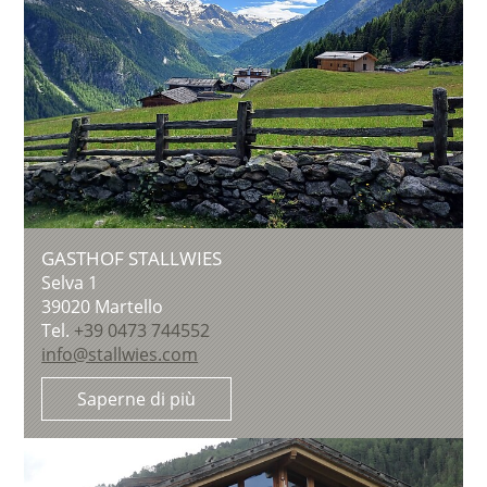
GASTHOF STALLWIES
Selva 1
39020
Martello
Tel.
+39 0473 744552
info@stallwies.com
Saperne di più