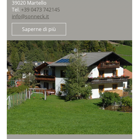
39020
Martello
Tel.
+39 0473 742145
info@sonneck.it
Saperne di più