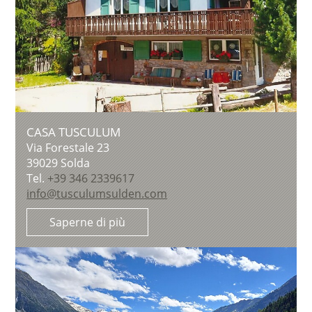
CASA TUSCULUM
Via Forestale 23
39029
Solda
Tel.
+39 346 2339617
info@tusculumsulden.com
Saperne di più