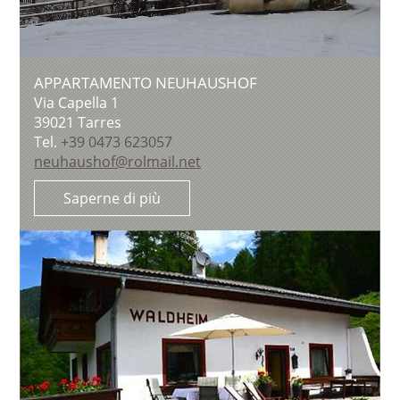
APPARTAMENTO NEUHAUSHOF
Via Capella 1
39021
Tarres
Tel.
+39 0473 623057
neuhaushof@rolmail.net
Saperne di più